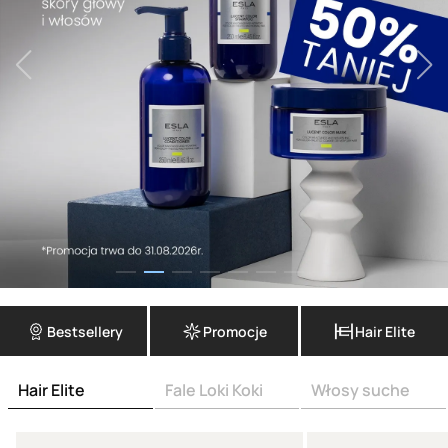
Bestsellery
Promocje
Hair Elite
Hair Elite
Fale Loki Koki
Włosy suche