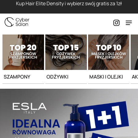
Strona główna - Cyber Salon
Kup Hair Elite Density i wybierz swój gratis za 1zł
SZAMPONY
ODŻYWKI
MASKI I OLEJKI
AK