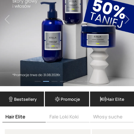
Bestsellery
Promocje
Hair Elite
Hair Elite
Fale Loki Koki
Włosy suche