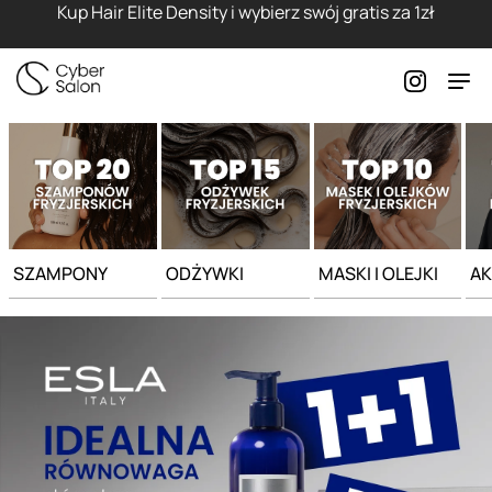
Strona główna - Cyber Salon
Kup Hair Elite Density i wybierz swój gratis za 1zł
SZAMPONY
ODŻYWKI
MASKI I OLEJKI
AK