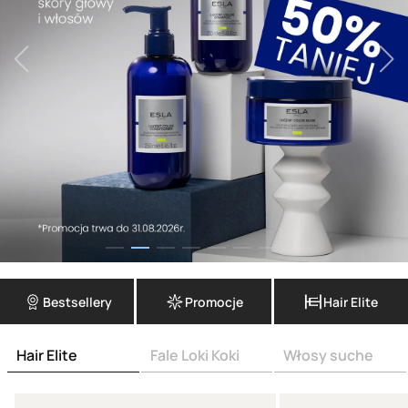
Bestsellery
Promocje
Hair Elite
Hair Elite
Fale Loki Koki
Włosy suche