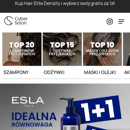
Strona główna - Cyber Salon
Kup Hair Elite Density i wybierz swój gratis za 1zł
SZAMPONY
ODŻYWKI
MASKI I OLEJKI
AK