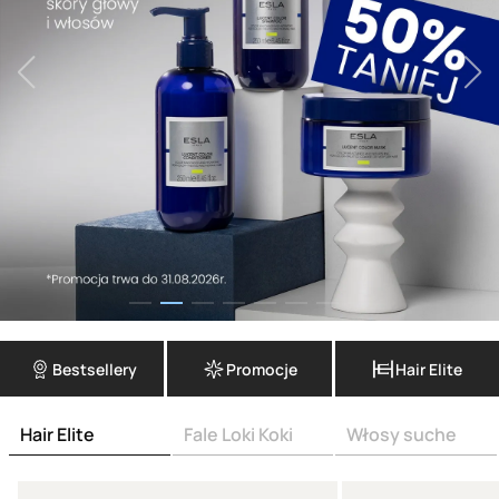
Bestsellery
Promocje
Hair Elite
Hair Elite
Fale Loki Koki
Włosy suche