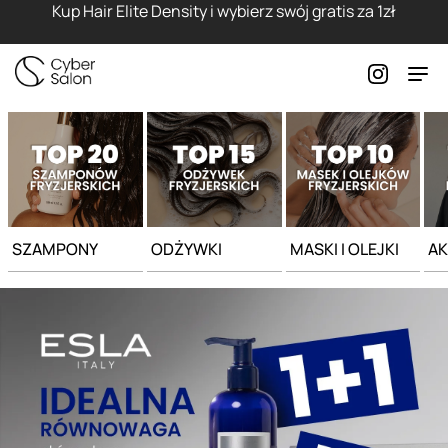
Strona główna - Cyber Salon
Kup Hair Elite Density i wybierz swój gratis za 1zł
SZAMPONY
ODŻYWKI
MASKI I OLEJKI
AK