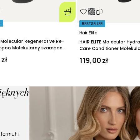
R
BESTSELLER
Hair Elite
E Molecular Regenerative Re-
HAIR ELITE Molecular Hydr
ampoo Molekularny szampon
Care Conditioner Molekul
ący 280 ml
nawilżająca 200 ml
 zł
119,00 zł
pięknych
 formuł i