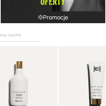
Promocje
osy suche