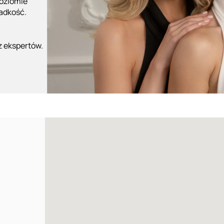
poziomie
ładkość.
z ekspertów.