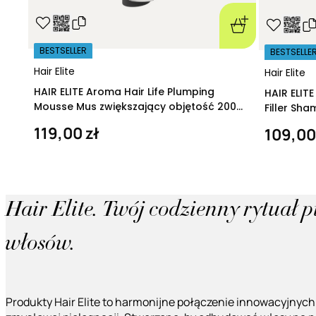
BESTSELLER
BESTSELLE
Hair Elite
Hair Elite
HAIR ELITE Aroma Hair Life Plumping
HAIR ELIT
Mousse Mus zwiększający objętość 200
Filler Sh
ml
regeneruj
119,00 zł
109,00
Hair Elite. Twój codzienny rytuał 
włosów.
Produkty Hair Elite to harmonijne połączenie innowacyjnych