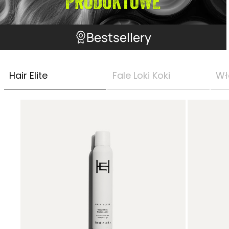
Bestsellery
Hair Elite
Fale Loki Koki
Wł