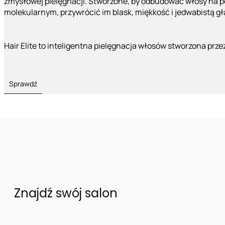
zmysłowej pielęgnacji. Stworzone, by odbudować włosy na 
molekularnym, przywrócić im blask, miękkość i jedwabistą g
Hair Elite to inteligentna pielęgnacja włosów stworzona prze
Sprawdź
Znajdź swój salon