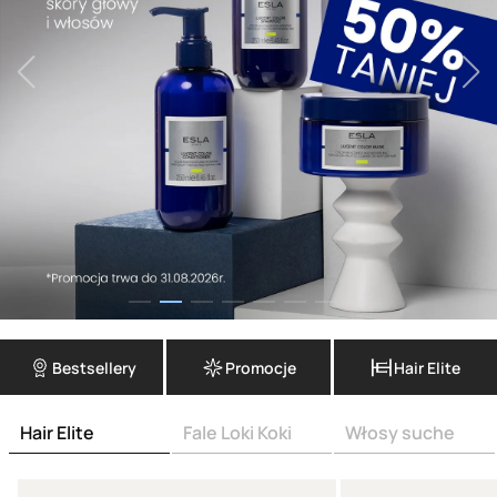
Bestsellery
Promocje
Hair Elite
Hair Elite
Fale Loki Koki
Włosy suche