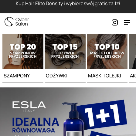
Strona główna - Cyber Salon
Kup Hair Elite Density i wybierz swój gratis za 1zł
SZAMPONY
ODŻYWKI
MASKI I OLEJKI
AK