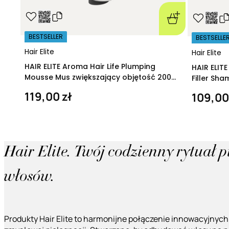
BESTSELLER
BESTSELLE
Hair Elite
Hair Elite
HAIR ELITE Aroma Hair Life Plumping
HAIR ELIT
Mousse Mus zwiększający objętość 200
Filler Sh
ml
regeneruj
119,00 zł
109,00
Hair Elite. Twój codzienny rytuał 
włosów.
Produkty Hair Elite to harmonijne połączenie innowacyjnych