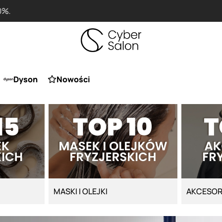
Przy zakupie produktu Artego Maska Lola za 1 żł
Dyson
Nowości
MASKI I OLEJKI
AKCESOR