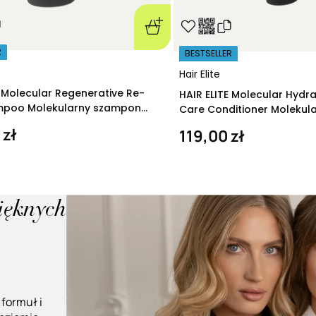
R
BESTSELLER
Hair Elite
E Molecular Regenerative Re-
HAIR ELITE Molecular Hydr
ampoo Molekularny szampon
Care Conditioner Molekul
ący 280 ml
nawilżająca 200 ml
 zł
119,00 zł
pięknych
 formuł i