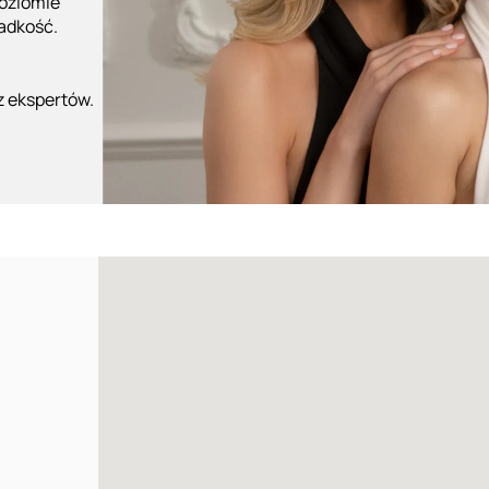
poziomie
ładkość.
z ekspertów.