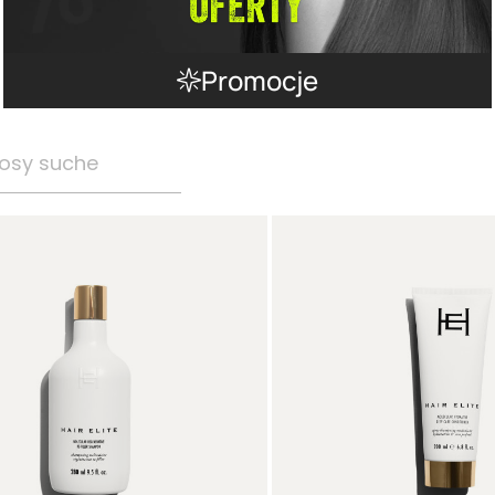
Promocje
osy suche