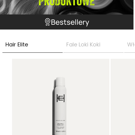
Bestsellery
Hair Elite
Fale Loki Koki
Wł