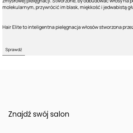
zmysłowej pielęgnacji. Stworzone, by odbudować włosy na 
molekularnym, przywrócić im blask, miękkość i jedwabistą g
Hair Elite to inteligentna pielęgnacja włosów stworzona prze
Sprawdź
Znajdź swój salon