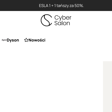
ESLA 1 + 1 tańszy za 50%.
Dyson
Nowości