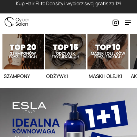
Strona główna - Cyber Salon
Kup Hair Elite Density i wybierz swój gratis za 1zł
SZAMPONY
ODŻYWKI
MASKI I OLEJKI
AK