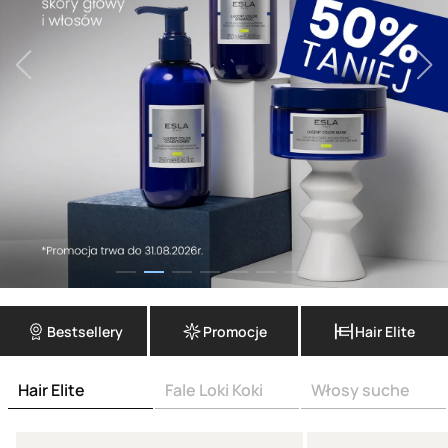
Bestsellery
Promocje
Hair Elite
Hair Elite
Fale Loki Koki
Włosy suche