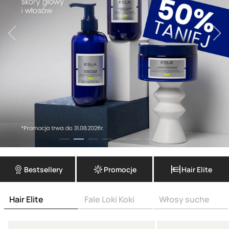
Bestsellery
Promocje
Hair Elite
Hair Elite
Fale Loki Koki
Włosy suche