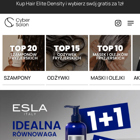
Strona główna - Cyber Salon
Kup Hair Elite Density i wybierz swój gratis za 1zł
SZAMPONY
ODŻYWKI
MASKI I OLEJKI
AK