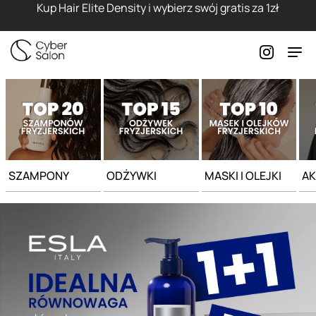
Strona główna - Cyber Salon
Kup Hair Elite Density i wybierz swój gratis za 1zł
SZAMPONY
ODŻYWKI
MASKI I OLEJKI
AK