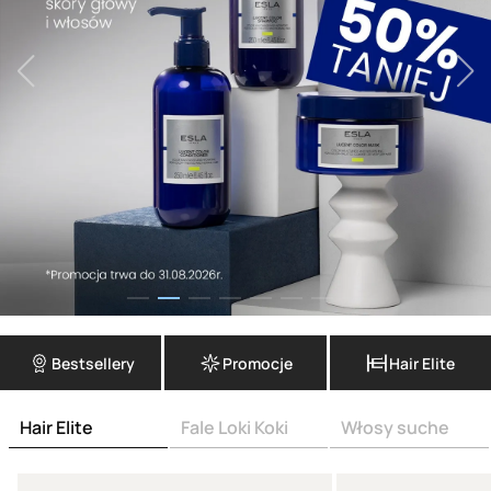
Bestsellery
Promocje
Hair Elite
Hair Elite
Fale Loki Koki
Włosy suche