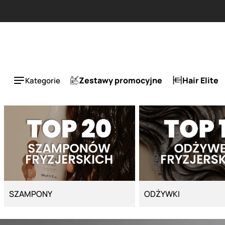
Strona główna - Cyber Salon
ESLA 1 + 1 tańszy za 50%.
Zestawy promocyjne
Hair Elite
Kategorie
SZAMPONY
ODŻYWKI