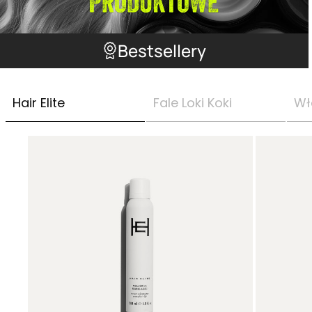
Bestsellery
Hair Elite
Fale Loki Koki
Wł