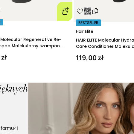
R
BESTSELLER
Hair Elite
E Molecular Regenerative Re-
HAIR ELITE Molecular Hydr
ampoo Molekularny szampon
Care Conditioner Molekul
ący 280 ml
nawilżająca 200 ml
 zł
119,00 zł
pięknych
 formuł i