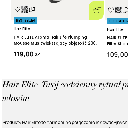
BESTSELLER
BESTSELLE
Hair Elite
Hair Elite
HAIR ELITE Aroma Hair Life Plumping
HAIR ELIT
Mousse Mus zwiększający objętość 200
Filler Sh
ml
regeneruj
119,00 zł
109,00
Hair Elite. Twój codzienny rytuał 
włosów.
Produkty Hair Elite to harmonijne połączenie innowacyjnych