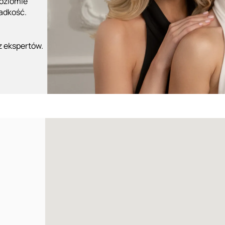
poziomie
ładkość.
z ekspertów.