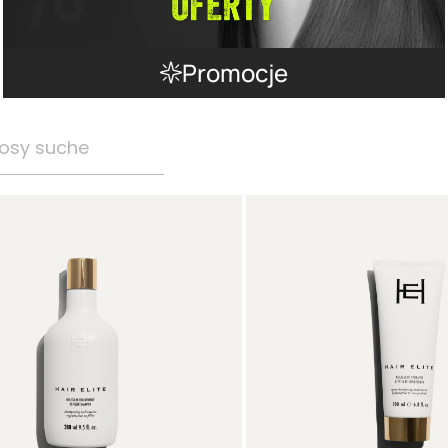
Promocje
osy suche