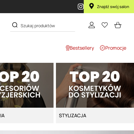
pie produktu Artego Maska Lola za 1 żł
Znajdź swój salon
Bestsellery
Promocje
IA
STYLIZACJA