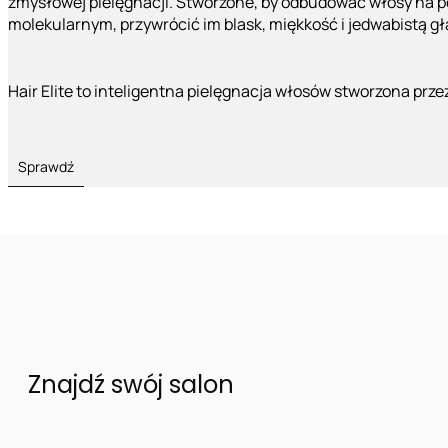
zmysłowej pielęgnacji. Stworzone, by odbudować włosy na 
molekularnym, przywrócić im blask, miękkość i jedwabistą g
Hair Elite to inteligentna pielęgnacja włosów stworzona prze
Sprawdź
Znajdź swój salon