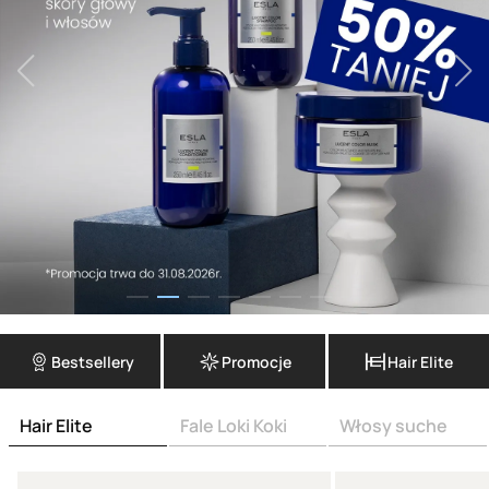
Bestsellery
Promocje
Hair Elite
Hair Elite
Fale Loki Koki
Włosy suche