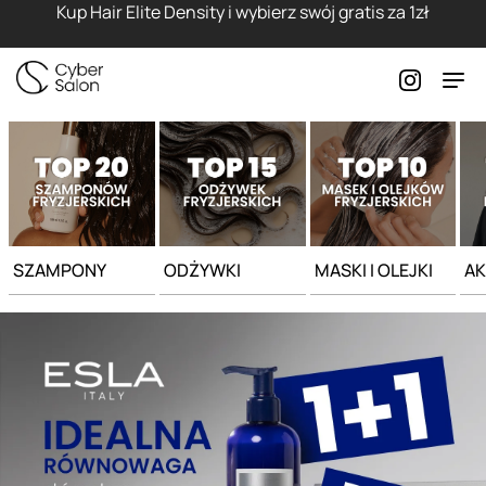
Strona główna - Cyber Salon
Kup Hair Elite Density i wybierz swój gratis za 1zł
SZAMPONY
ODŻYWKI
MASKI I OLEJKI
AK