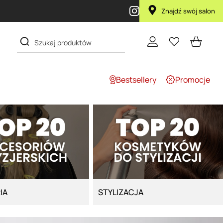
ka Lola za 1 żł
Znajdź swój salon
Bestsellery
Promocje
IA
STYLIZACJA