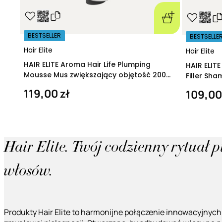
BESTSELLER
BESTSELLE
Hair Elite
Hair Elite
HAIR ELITE Aroma Hair Life Plumping
HAIR ELIT
Mousse Mus zwiększający objętość 200
Filler Sh
ml
regeneruj
119,00 zł
109,00
Hair Elite. Twój codzienny rytuał 
włosów.
Produkty Hair Elite to harmonijne połączenie innowacyjnych