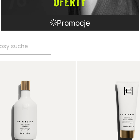
Promocje
osy suche