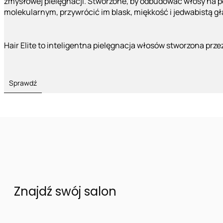
zmysłowej pielęgnacji. Stworzone, by odbudować włosy na 
molekularnym, przywrócić im blask, miękkość i jedwabistą g
Hair Elite to inteligentna pielęgnacja włosów stworzona prze
Sprawdź
Znajdź swój salon