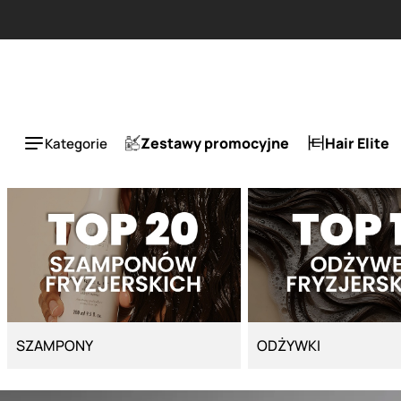
Strona główna - Cyber Salon
a 50%.
Zestawy promocyjne
Hair Elite
Kategorie
SZAMPONY
ODŻYWKI