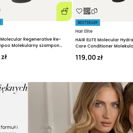
R
BESTSELLER
Hair Elite
E Molecular Regenerative Re-
HAIR ELITE Molecular Hydr
ampoo Molekularny szampon
Care Conditioner Molekul
ący 280 ml
nawilżająca 200 ml
 zł
119,00 zł
pięknych
 formuł i