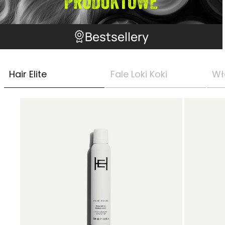
Bestsellery
Hair Elite
Fale Loki Koki
Wł