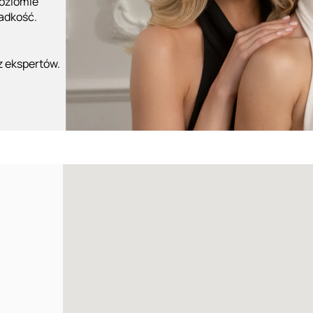
poziomie
ładkość.
z ekspertów.