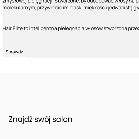
zmysłowej pielęgnacji. Stworzone, by odbudować włosy na 
molekularnym, przywrócić im blask, miękkość i jedwabistą g
Hair Elite to inteligentna pielęgnacja włosów stworzona prze
Sprawdź
Znajdź swój salon