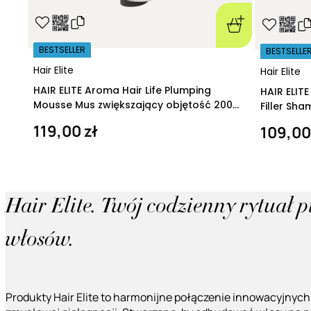
BESTSELLER
BESTSELLE
Hair Elite
Hair Elite
HAIR ELITE Aroma Hair Life Plumping
HAIR ELIT
Mousse Mus zwiększający objętość 200
Filler Sh
ml
regeneruj
119,00 zł
109,00
Hair Elite. Twój codzienny rytuał 
włosów.
Produkty Hair Elite to harmonijne połączenie innowacyjnych