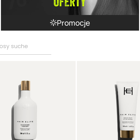
Promocje
osy suche