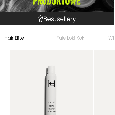
Bestsellery
Hair Elite
Fale Loki Koki
Wł