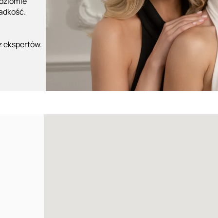
poziomie
ładkość.
z ekspertów.