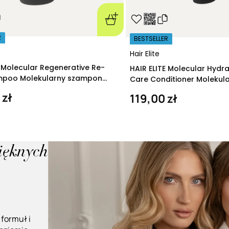
R
BESTSELLER
Hair Elite
E Molecular Regenerative Re-
HAIR ELITE Molecular Hydr
ampoo Molekularny szampon
Care Conditioner Molekul
ący 280 ml
nawilżająca 200 ml
 zł
119,00 zł
pięknych
 formuł i