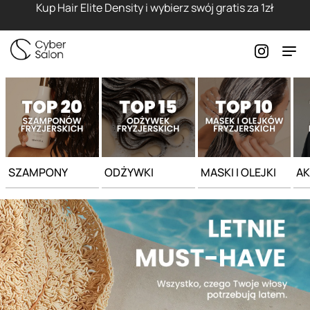
Strona główna - Cyber Salon
Kup Hair Elite Density i wybierz swój gratis za 1zł
SZAMPONY
ODŻYWKI
MASKI I OLEJKI
AK