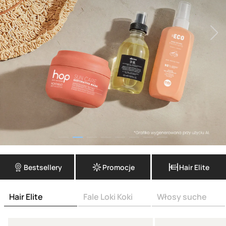
Bestsellery
Promocje
Hair Elite
Hair Elite
Fale Loki Koki
Włosy suche