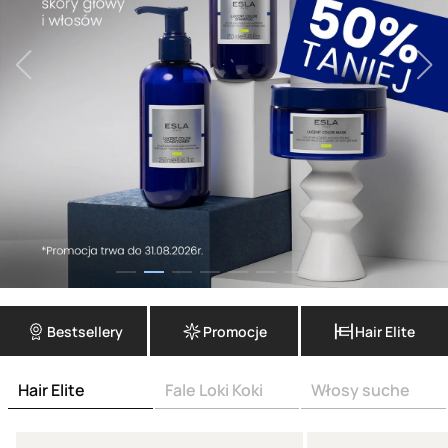
Bestsellery
Promocje
Hair Elite
Hair Elite
Fale Loki Koki
Włosy suche