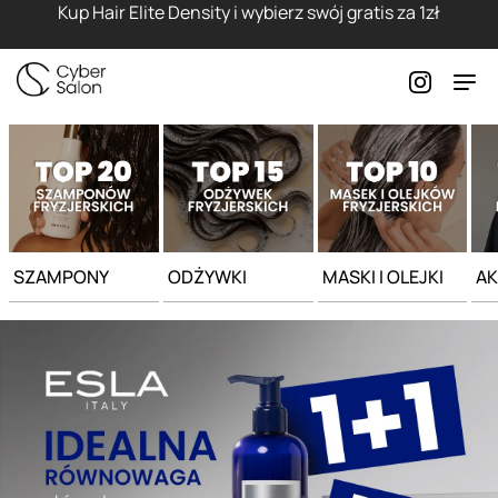
Strona główna - Cyber Salon
Kup Hair Elite Density i wybierz swój gratis za 1zł
SZAMPONY
ODŻYWKI
MASKI I OLEJKI
AK