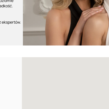
poziomie
ładkość.
z ekspertów.