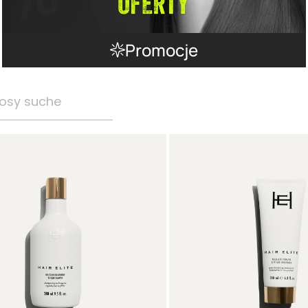
Promocje
osy suche