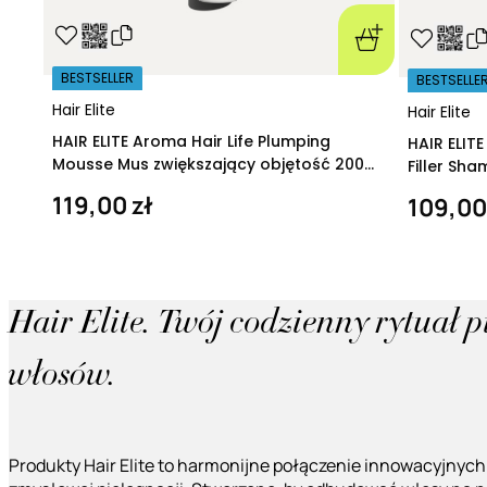
BESTSELLER
BESTSELLE
Hair Elite
Hair Elite
HAIR ELITE Aroma Hair Life Plumping
HAIR ELIT
Mousse Mus zwiększający objętość 200
Filler Sh
ml
regeneruj
119,00 zł
109,00
Hair Elite. Twój codzienny rytuał 
włosów.
Produkty Hair Elite to harmonijne połączenie innowacyjnych