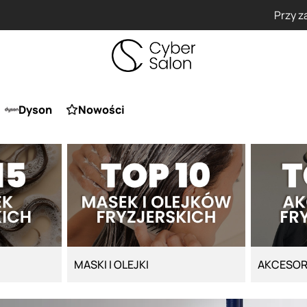
Przy zakupie produktu Artego Maska Lola za 1 żł
Dyson
Nowości
MASKI I OLEJKI
AKCESOR