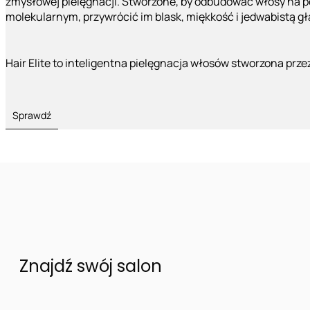
zmysłowej pielęgnacji. Stworzone, by odbudować włosy na 
molekularnym, przywrócić im blask, miękkość i jedwabistą g
Hair Elite to inteligentna pielęgnacja włosów stworzona prze
Sprawdź
Znajdź swój salon