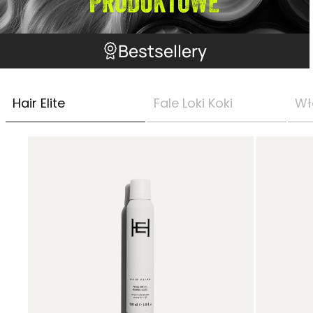
Bestsellery
Hair Elite
Fale Loki Koki
Wł