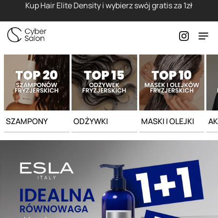
Strona główna - Cyber Salon
Kup Hair Elite Density i wybierz swój gratis za 1zł
SZAMPONY
ODŻYWKI
MASKI I OLEJKI
AK