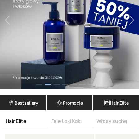
Bestsellery
Promocje
Hair Elite
Hair Elite
Fale Loki Koki
Włosy suche