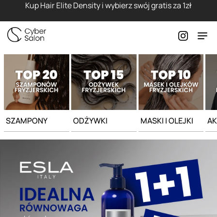
Strona główna - Cyber Salon
Kup Hair Elite Density i wybierz swój gratis za 1zł
SZAMPONY
ODŻYWKI
MASKI I OLEJKI
AK