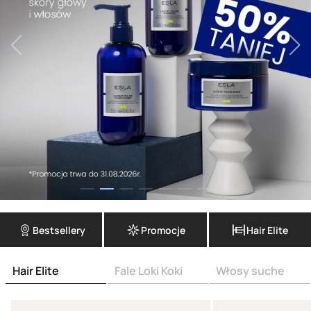
Bestsellery
Promocje
Hair Elite
Hair Elite
Fale Loki Koki
Włosy suche