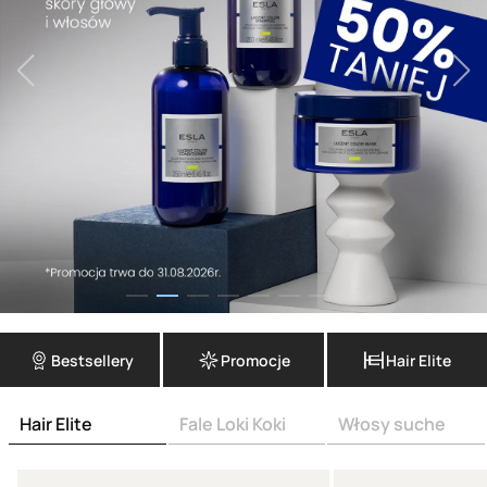
Bestsellery
Promocje
Hair Elite
Hair Elite
Fale Loki Koki
Włosy suche