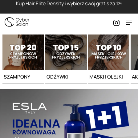
Strona główna - Cyber Salon
Kup Hair Elite Density i wybierz swój gratis za 1zł
SZAMPONY
ODŻYWKI
MASKI I OLEJKI
AK