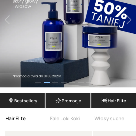
Bestsellery
Promocje
Hair Elite
Hair Elite
Fale Loki Koki
Włosy suche