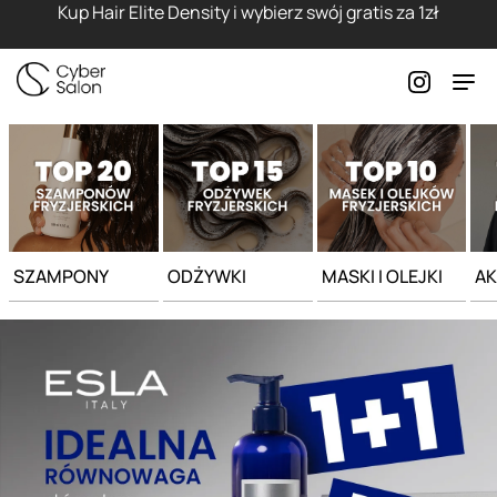
Strona główna - Cyber Salon
Kup Hair Elite Density i wybierz swój gratis za 1zł
SZAMPONY
ODŻYWKI
MASKI I OLEJKI
AK