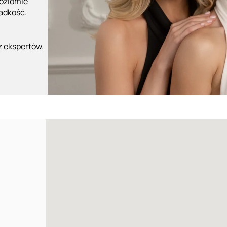
poziomie
ładkość.
z ekspertów.