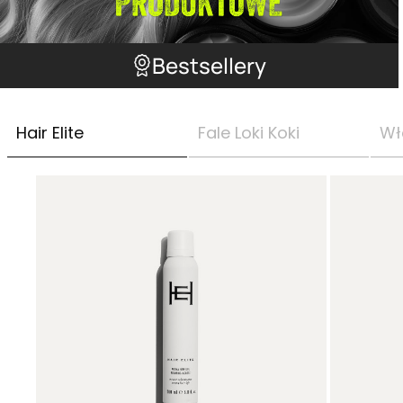
Bestsellery
Hair Elite
Fale Loki Koki
Wł