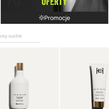
Promocje
osy suche