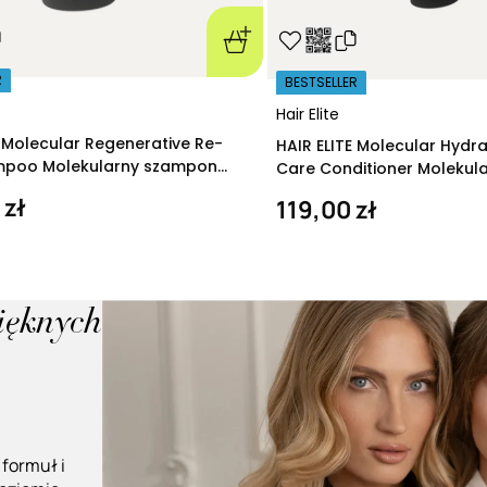
R
BESTSELLER
Hair Elite
E Molecular Regenerative Re-
HAIR ELITE Molecular Hydr
ampoo Molekularny szampon
Care Conditioner Molekul
ący 280 ml
nawilżająca 200 ml
 zł
119,00 zł
pięknych
 formuł i