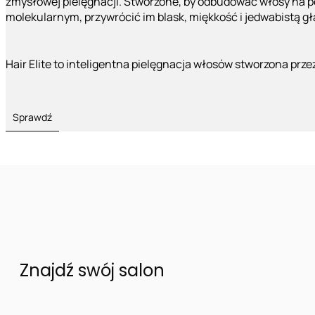
zmysłowej pielęgnacji. Stworzone, by odbudować włosy na 
molekularnym, przywrócić im blask, miękkość i jedwabistą g
Hair Elite to inteligentna pielęgnacja włosów stworzona prze
Sprawdź
Znajdź swój salon