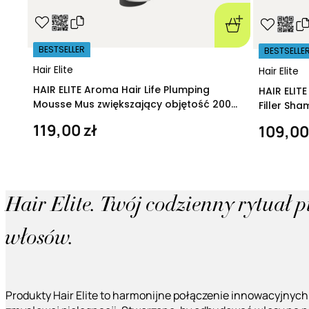
BESTSELLER
BESTSELLE
Hair Elite
Hair Elite
HAIR ELITE Aroma Hair Life Plumping
HAIR ELIT
Mousse Mus zwiększający objętość 200
Filler Sh
ml
regeneruj
119,00 zł
109,00
Hair Elite. Twój codzienny rytuał 
włosów.
Produkty Hair Elite to harmonijne połączenie innowacyjnych