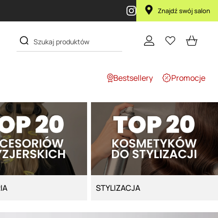
Przy zakupie produktu Artego Maska 
Znajdź swój salon
Bestsellery
Promocje
IA
STYLIZACJA