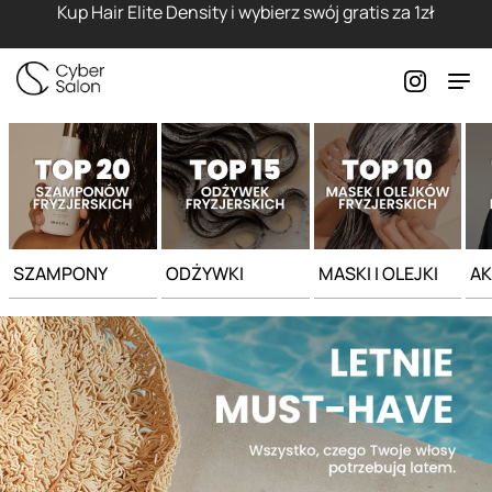
Strona główna - Cyber Salon
Kup Hair Elite Density i wybierz swój gratis za 1zł
SZAMPONY
ODŻYWKI
MASKI I OLEJKI
AK