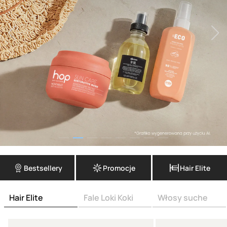
Bestsellery
Promocje
Hair Elite
Hair Elite
Fale Loki Koki
Włosy suche