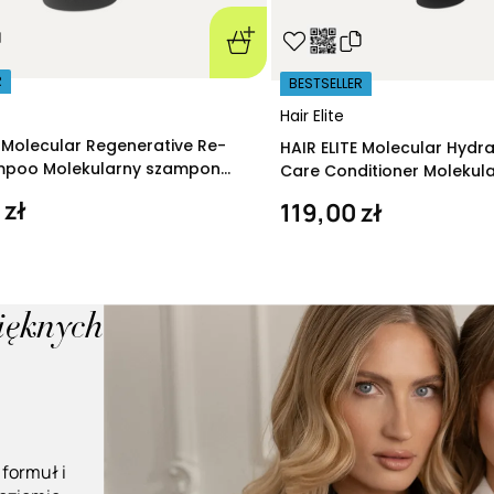
R
BESTSELLER
Hair Elite
E Molecular Regenerative Re-
HAIR ELITE Molecular Hydr
ampoo Molekularny szampon
Care Conditioner Molekul
ący 280 ml
nawilżająca 200 ml
 zł
119,00 zł
pięknych
 formuł i