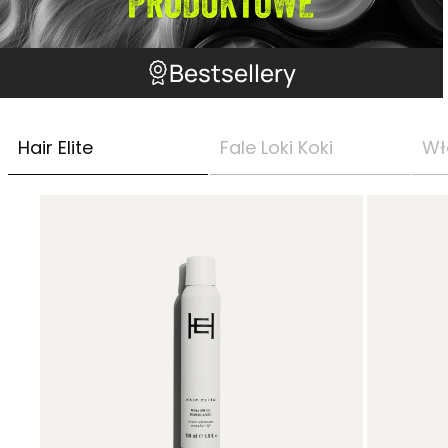
Bestsellery
Hair Elite
Fale Loki Koki
Wł