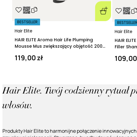
BESTSELLER
BESTSELLE
Hair Elite
Hair Elite
HAIR ELITE Aroma Hair Life Plumping
HAIR ELIT
Mousse Mus zwiększający objętość 200
Filler Sh
ml
regeneruj
119,00 zł
109,00
Hair Elite. Twój codzienny rytuał 
włosów.
Produkty Hair Elite to harmonijne połączenie innowacyjnych