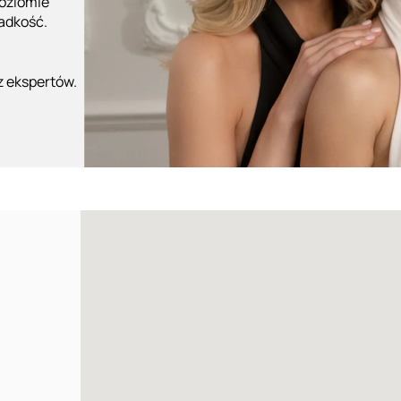
poziomie
ładkość.
z ekspertów.