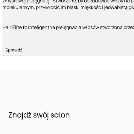
zmysłowej pielęgnacji. Stworzone, by odbudować włosy na 
molekularnym, przywrócić im blask, miękkość i jedwabistą g
Hair Elite to inteligentna pielęgnacja włosów stworzona prze
Sprawdź
Znajdź swój salon