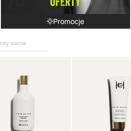
Promocje
osy suche