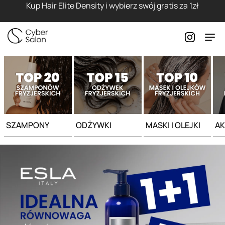
Strona główna - Cyber Salon
Kup Hair Elite Density i wybierz swój gratis za 1zł
SZAMPONY
ODŻYWKI
MASKI I OLEJKI
AK