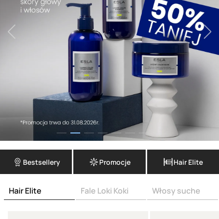
Bestsellery
Promocje
Hair Elite
Hair Elite
Fale Loki Koki
Włosy suche