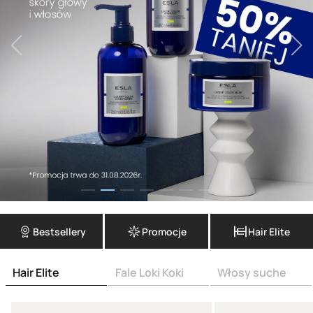
Bestsellery
Promocje
Hair Elite
Hair Elite
Fale Loki Koki
Włosy suche