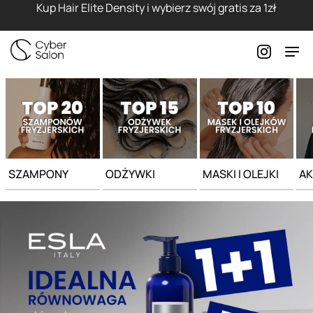
Strona główna - Cyber Salon
Kup Hair Elite Density i wybierz swój gratis za 1zł
SZAMPONY
ODŻYWKI
MASKI I OLEJKI
AK