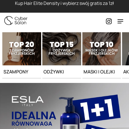
Strona główna - Cyber Salon
Kup Hair Elite Density i wybierz swój gratis za 1zł
SZAMPONY
ODŻYWKI
MASKI I OLEJKI
AK