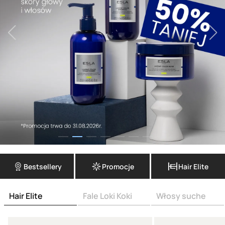
Bestsellery
Promocje
Hair Elite
Hair Elite
Fale Loki Koki
Włosy suche