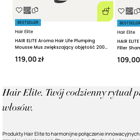
BESTSELLER
BESTSELLE
Hair Elite
Hair Elite
HAIR ELITE Aroma Hair Life Plumping
HAIR ELIT
Mousse Mus zwiększający objętość 200
Filler Sh
ml
regeneruj
119,00 zł
109,00
Hair Elite. Twój codzienny rytuał 
włosów.
Produkty Hair Elite to harmonijne połączenie innowacyjnych