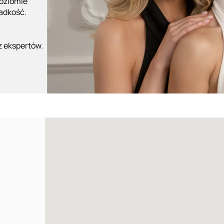
poziomie
ładkość.
z ekspertów.