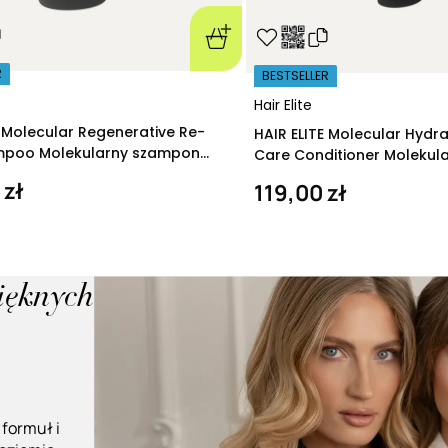
R
BESTSELLER
Hair Elite
E Molecular Regenerative Re-
HAIR ELITE Molecular Hydr
ampoo Molekularny szampon
Care Conditioner Molekul
ący 280 ml
nawilżająca 200 ml
 zł
119,00 zł
pięknych
 formuł i