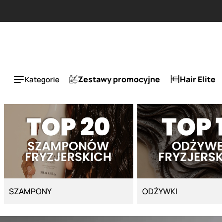
Strona główna - Cyber Salon
ańszy za 50%.
Zestawy promocyjne
Hair Elite
Kategorie
SZAMPONY
ODŻYWKI