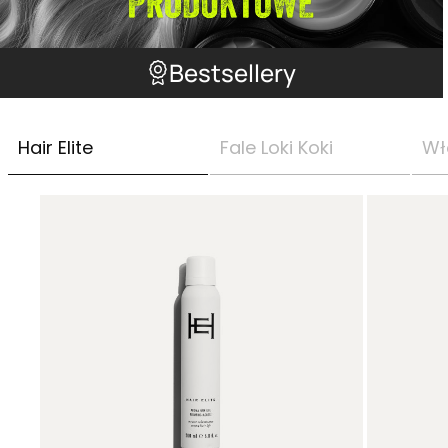
Bestsellery
Hair Elite
Fale Loki Koki
Wł