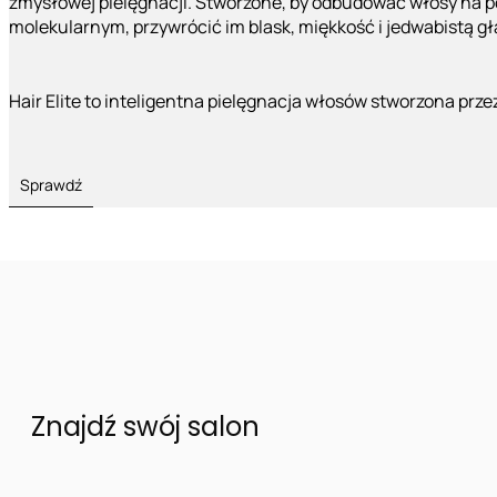
zmysłowej pielęgnacji. Stworzone, by odbudować włosy na 
molekularnym, przywrócić im blask, miękkość i jedwabistą g
Hair Elite to inteligentna pielęgnacja włosów stworzona prze
Sprawdź
Znajdź swój salon