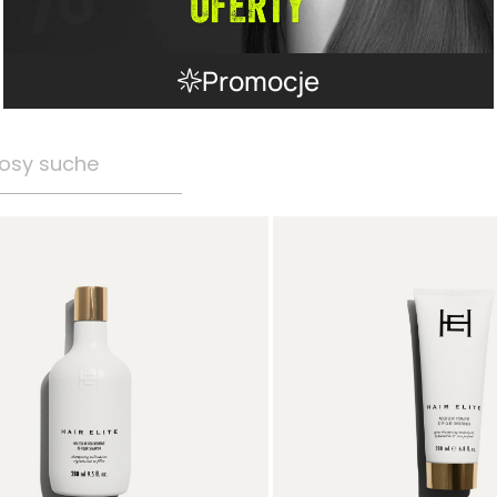
Promocje
osy suche