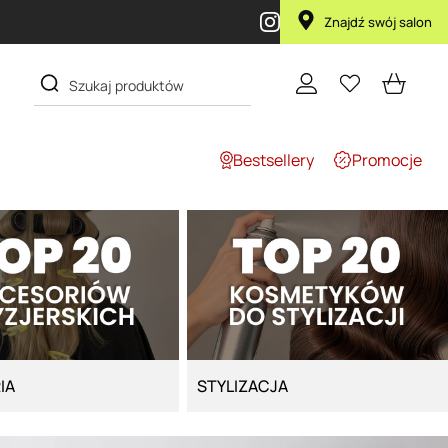
go Maska Lola za 1 żł
Znajdź swój salon
Bestsellery
Promocje
IA
STYLIZACJA