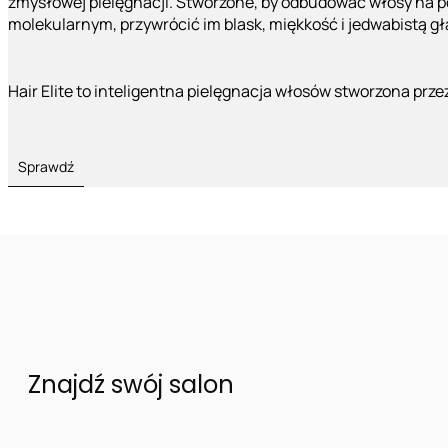
zmysłowej pielęgnacji. Stworzone, by odbudować włosy na 
molekularnym, przywrócić im blask, miękkość i jedwabistą g
Hair Elite to inteligentna pielęgnacja włosów stworzona prze
Sprawdź
Znajdź swój salon