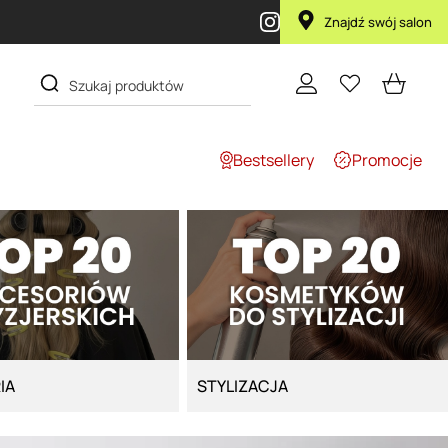
y zakupie produktu Artego Maska Lola za 1 żł
Znajdź swój salon
Bestsellery
Promocje
IA
STYLIZACJA