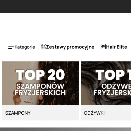
Strona główna - Cyber Salon
ESLA 1 + 1 tańszy za 50%.
Zestawy promocyjne
Hair Elite
Kategorie
SZAMPONY
ODŻYWKI