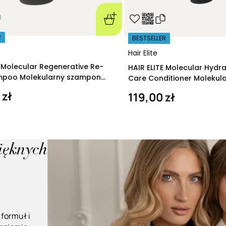
R
BESTSELLER
Hair Elite
E Molecular Regenerative Re-
HAIR ELITE Molecular Hydr
ampoo Molekularny szampon
Care Conditioner Molekul
ący 280 ml
nawilżająca 200 ml
 zł
119,00 zł
pięknych
 formuł i