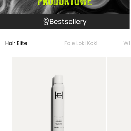
Bestsellery
Hair Elite
Fale Loki Koki
Wł