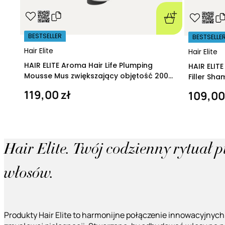
BESTSELLER
BESTSELLE
Hair Elite
Hair Elite
HAIR ELITE Aroma Hair Life Plumping
HAIR ELIT
Mousse Mus zwiększający objętość 200
Filler Sh
ml
regeneruj
119,00 zł
109,00
Hair Elite. Twój codzienny rytuał 
włosów.
Produkty Hair Elite to harmonijne połączenie innowacyjnych