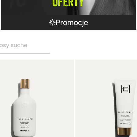
Promocje
osy suche