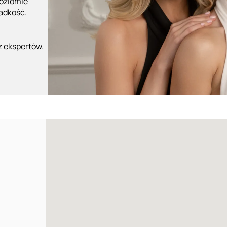
poziomie
ładkość.
z ekspertów.