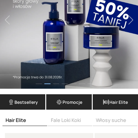
Bestsellery
Promocje
Hair Elite
Hair Elite
Fale Loki Koki
Włosy suche