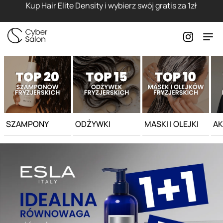
Strona główna - Cyber Salon
Kup Hair Elite Density i wybierz swój gratis za 1zł
SZAMPONY
ODŻYWKI
MASKI I OLEJKI
AK