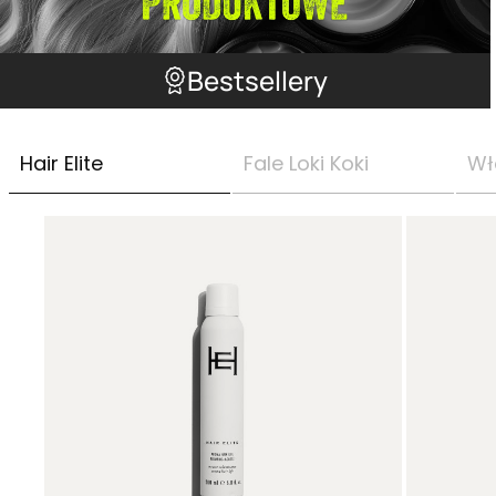
Bestsellery
Hair Elite
Fale Loki Koki
Wł