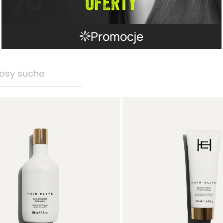
Promocje
osy suche