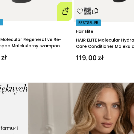
R
BESTSELLER
Hair Elite
E Molecular Regenerative Re-
HAIR ELITE Molecular Hydr
ampoo Molekularny szampon
Care Conditioner Molekul
ący 280 ml
nawilżająca 200 ml
 zł
119,00 zł
pięknych
 formuł i