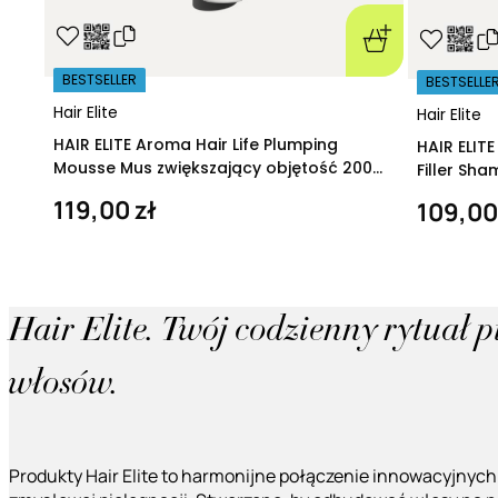
BESTSELLER
BESTSELLE
Hair Elite
Hair Elite
HAIR ELITE Aroma Hair Life Plumping
HAIR ELIT
Mousse Mus zwiększający objętość 200
Filler Sh
ml
regeneruj
119,00 zł
109,00
Hair Elite. Twój codzienny rytuał 
włosów.
Produkty Hair Elite to harmonijne połączenie innowacyjnych