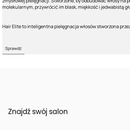
zmysłowej pielęgnacji. Stworzone, by odbudować włosy na 
molekularnym, przywrócić im blask, miękkość i jedwabistą g
Hair Elite to inteligentna pielęgnacja włosów stworzona prze
Sprawdź
Znajdź swój salon