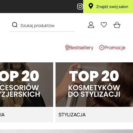
la za 1 żł
Znajdź swój salon
Bestsellery
Promocje
IA
STYLIZACJA