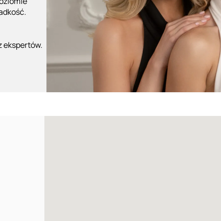
poziomie
ładkość.
z ekspertów.