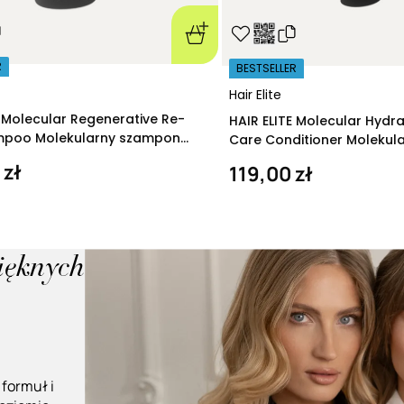
R
BESTSELLER
Hair Elite
E Molecular Regenerative Re-
HAIR ELITE Molecular Hydr
ampoo Molekularny szampon
Care Conditioner Molekul
ący 280 ml
nawilżająca 200 ml
 zł
119,00 zł
pięknych
 formuł i