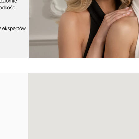
poziomie
ładkość.
z ekspertów.