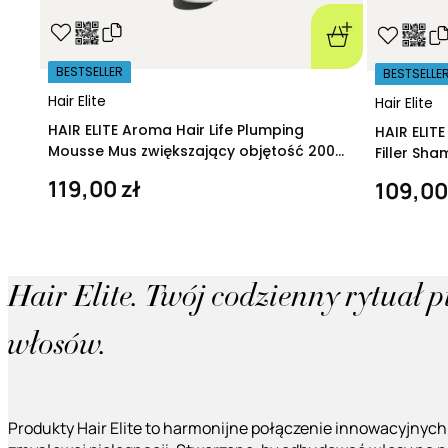
BESTSELLER
BESTSELLE
Hair Elite
Hair Elite
HAIR ELITE Aroma Hair Life Plumping
HAIR ELIT
Mousse Mus zwiększający objętość 200
Filler Sh
ml
regeneruj
119,00 zł
109,00
Hair Elite. Twój codzienny rytuał 
włosów.
Produkty Hair Elite to harmonijne połączenie innowacyjnych