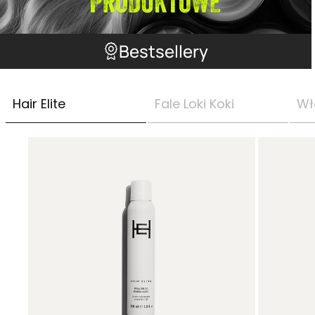
Bestsellery
Hair Elite
Fale Loki Koki
Wł