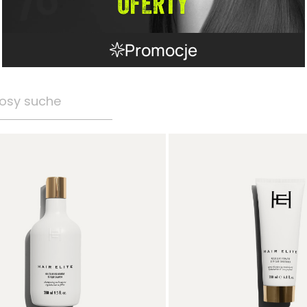
Promocje
osy suche