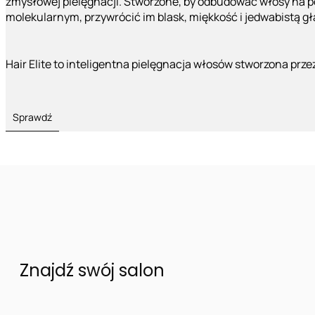
zmysłowej pielęgnacji. Stworzone, by odbudować włosy na 
molekularnym, przywrócić im blask, miękkość i jedwabistą g
Hair Elite to inteligentna pielęgnacja włosów stworzona prze
Sprawdź
Znajdź swój salon