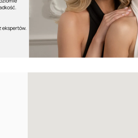
poziomie
ładkość.
z ekspertów.