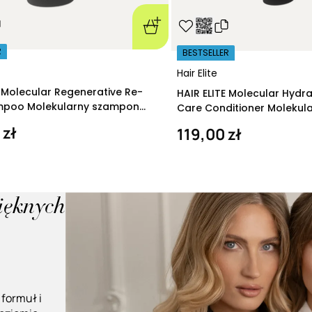
R
BESTSELLER
Hair Elite
E Molecular Regenerative Re-
HAIR ELITE Molecular Hydr
ampoo Molekularny szampon
Care Conditioner Molekul
ący 280 ml
nawilżająca 200 ml
 zł
119,00 zł
pięknych
 formuł i