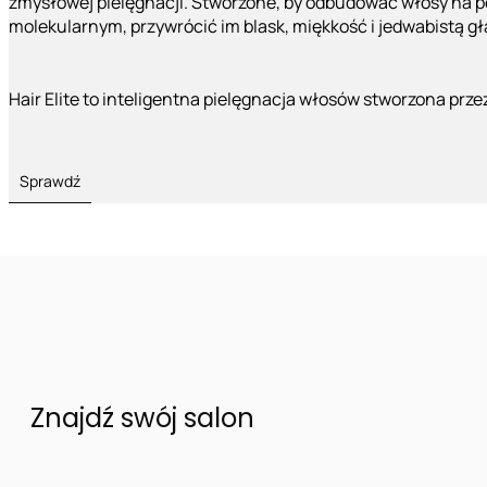
zmysłowej pielęgnacji. Stworzone, by odbudować włosy na 
molekularnym, przywrócić im blask, miękkość i jedwabistą g
Hair Elite to inteligentna pielęgnacja włosów stworzona prze
Sprawdź
Znajdź swój salon