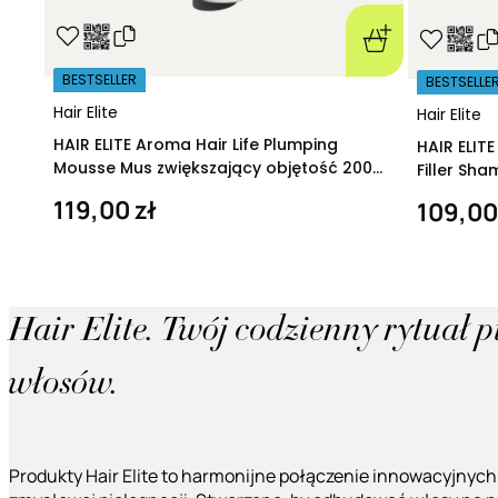
BESTSELLER
BESTSELLE
Hair Elite
Hair Elite
HAIR ELITE Aroma Hair Life Plumping
HAIR ELIT
Mousse Mus zwiększający objętość 200
Filler Sh
ml
regeneruj
119,00 zł
109,00
Hair Elite. Twój codzienny rytuał 
włosów.
Produkty Hair Elite to harmonijne połączenie innowacyjnych