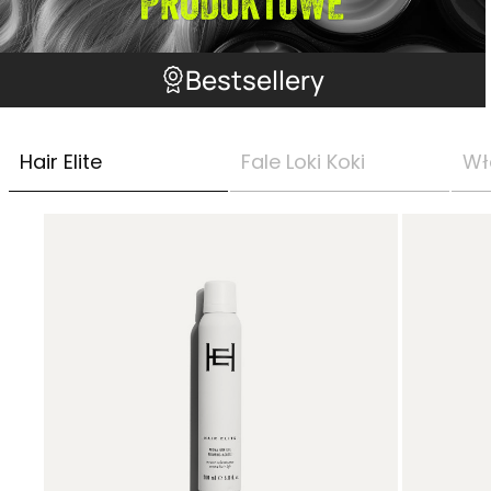
Bestsellery
Hair Elite
Fale Loki Koki
Wł