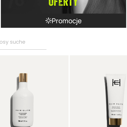
Promocje
osy suche