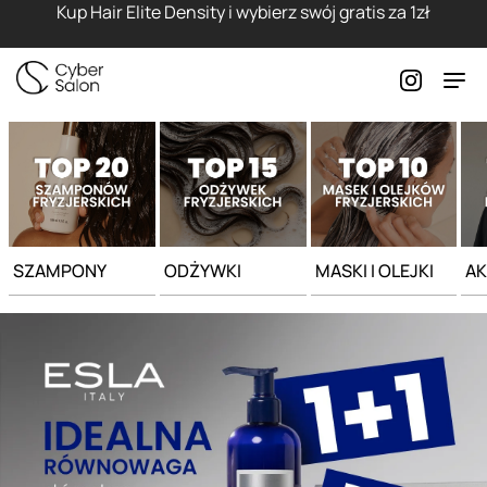
Strona główna - Cyber Salon
Kup Hair Elite Density i wybierz swój gratis za 1zł
SZAMPONY
ODŻYWKI
MASKI I OLEJKI
AK