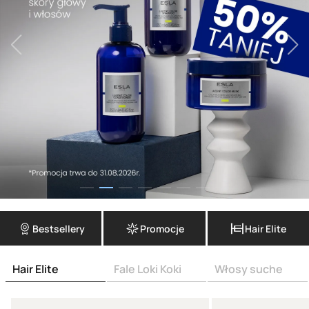
Bestsellery
Promocje
Hair Elite
Hair Elite
Fale Loki Koki
Włosy suche