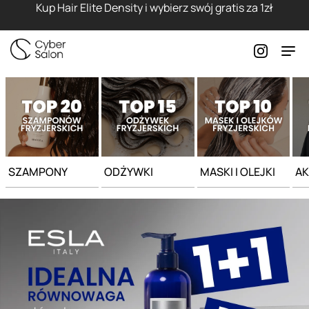
Strona główna - Cyber Salon
Kup Hair Elite Density i wybierz swój gratis za 1zł
SZAMPONY
ODŻYWKI
MASKI I OLEJKI
AK