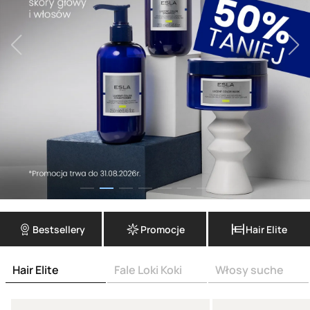
Bestsellery
Promocje
Hair Elite
Hair Elite
Fale Loki Koki
Włosy suche