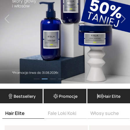
Bestsellery
Promocje
Hair Elite
Hair Elite
Fale Loki Koki
Włosy suche