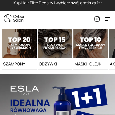
Strona główna - Cyber Salon
Kup Hair Elite Density i wybierz swój gratis za 1zł
SZAMPONY
ODŻYWKI
MASKI I OLEJKI
AK