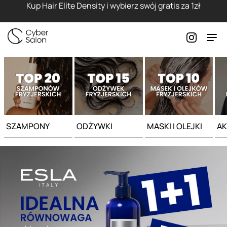
Strona główna - Cyber Salon
Kup Hair Elite Density i wybierz swój gratis za 1zł
SZAMPONY
ODŻYWKI
MASKI I OLEJKI
AK