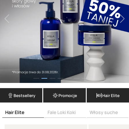
Bestsellery
Promocje
Hair Elite
Hair Elite
Fale Loki Koki
Włosy suche