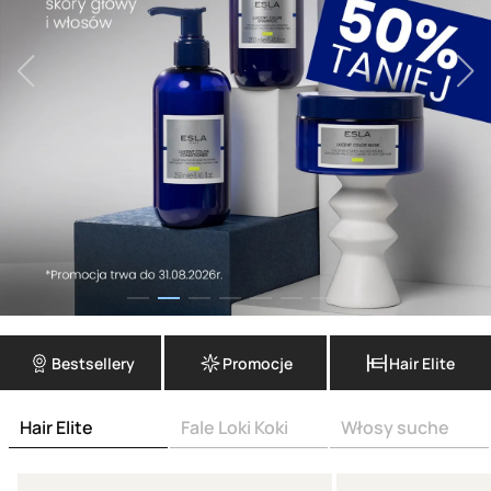
Bestsellery
Promocje
Hair Elite
Hair Elite
Fale Loki Koki
Włosy suche