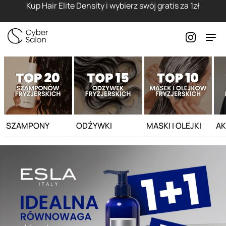
Strona główna - Cyber Salon
Kup Hair Elite Density i wybierz swój gratis za 1zł
SZAMPONY
ODŻYWKI
MASKI I OLEJKI
AK