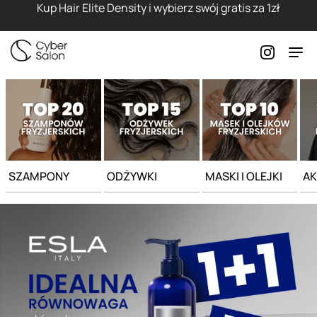
Strona główna - Cyber Salon
Kup Hair Elite Density i wybierz swój gratis za 1zł
SZAMPONY
ODŻYWKI
MASKI I OLEJKI
AK