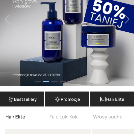
Bestsellery
Promocje
Hair Elite
Hair Elite
Fale Loki Koki
Włosy suche