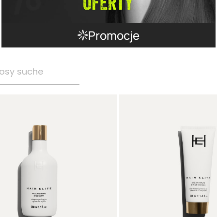
Promocje
osy suche