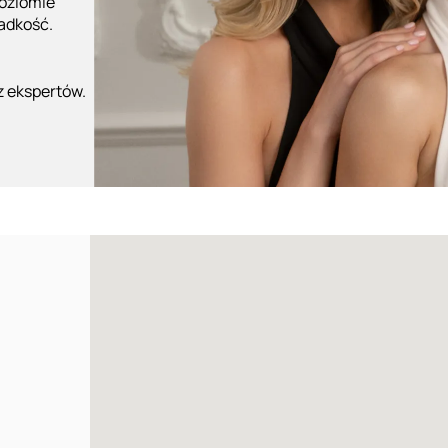
poziomie
ładkość.
z ekspertów.