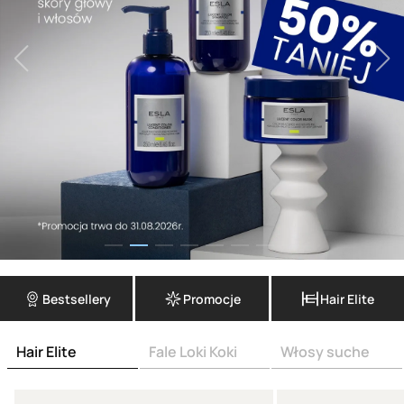
Bestsellery
Promocje
Hair Elite
Hair Elite
Fale Loki Koki
Włosy suche