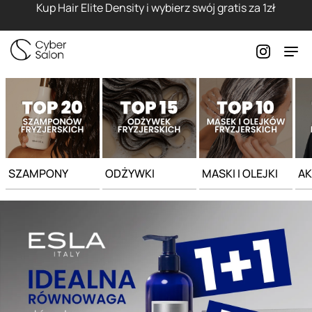
Strona główna - Cyber Salon
Kup Hair Elite Density i wybierz swój gratis za 1zł
SZAMPONY
ODŻYWKI
MASKI I OLEJKI
AK