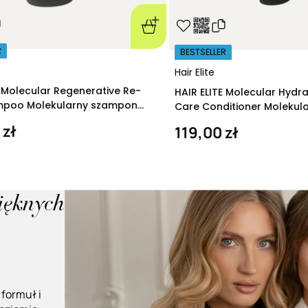
R
BESTSELLER
Hair Elite
E Molecular Regenerative Re-
HAIR ELITE Molecular Hydr
ampoo Molekularny szampon
Care Conditioner Molekul
ący 280 ml
nawilżająca 200 ml
 zł
119,00 zł
pięknych
 formuł i