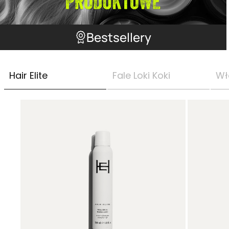
Bestsellery
Hair Elite
Fale Loki Koki
Wł