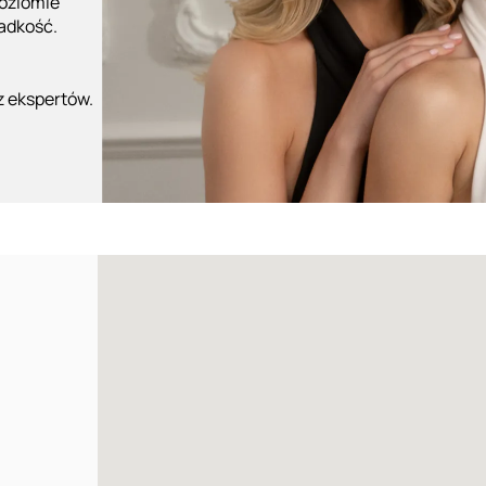
poziomie
ładkość.
z ekspertów.