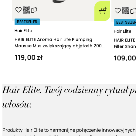
BESTSELLER
BESTSELLE
Hair Elite
Hair Elite
HAIR ELITE Aroma Hair Life Plumping
HAIR ELIT
Mousse Mus zwiększający objętość 200
Filler Sh
ml
regeneruj
119,00 zł
109,00
Hair Elite. Twój codzienny rytuał 
włosów.
Produkty Hair Elite to harmonijne połączenie innowacyjnych