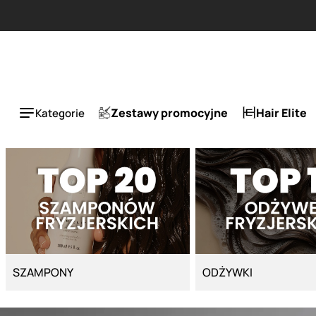
Strona główna - Cyber Salon
ESLA 1 + 1 tańszy za 50%.
Zestawy promocyjne
Hair Elite
Kategorie
SZAMPONY
ODŻYWKI