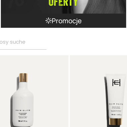
Promocje
osy suche