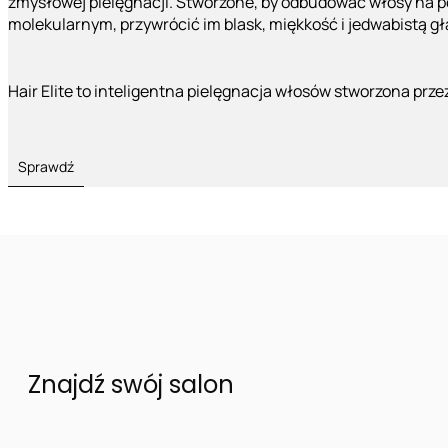
zmysłowej pielęgnacji. Stworzone, by odbudować włosy na 
molekularnym, przywrócić im blask, miękkość i jedwabistą g
Hair Elite to inteligentna pielęgnacja włosów stworzona prze
Sprawdź
Znajdź swój salon