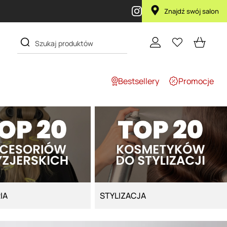
pie produktu Artego Maska Lola za 1 żł
Znajdź swój salon
Bestsellery
Promocje
IA
STYLIZACJA