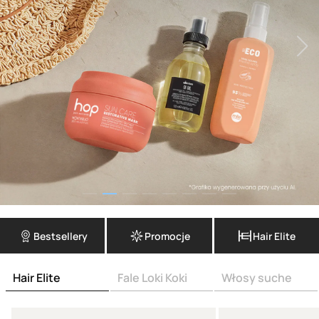
Bestsellery
Promocje
Hair Elite
Hair Elite
Fale Loki Koki
Włosy suche