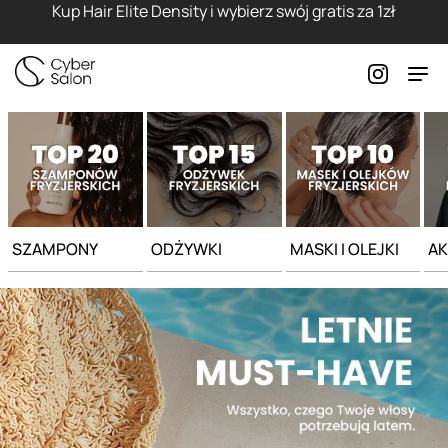
Strona główna - Cyber Salon
Kup Hair Elite Density i wybierz swój gratis za 1zł
SZAMPONY
ODŻYWKI
MASKI I OLEJKI
AK