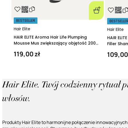
BESTSELLER
BESTSELLE
Hair Elite
Hair Elite
HAIR ELITE Aroma Hair Life Plumping
HAIR ELIT
Mousse Mus zwiększający objętość 200
Filler Sh
ml
regeneruj
119,00 zł
109,00
Hair Elite. Twój codzienny rytuał 
włosów.
Produkty Hair Elite to harmonijne połączenie innowacyjnych