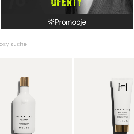
Promocje
osy suche