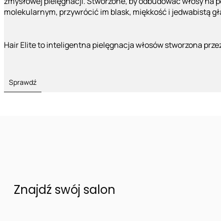
zmysłowej pielęgnacji. Stworzone, by odbudować włosy na 
molekularnym, przywrócić im blask, miękkość i jedwabistą g
Hair Elite to inteligentna pielęgnacja włosów stworzona prze
Sprawdź
Znajdź swój salon