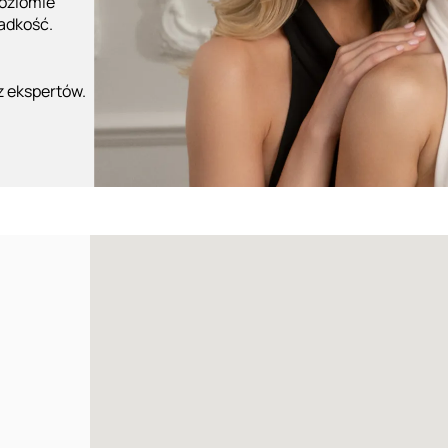
poziomie
ładkość.
z ekspertów.