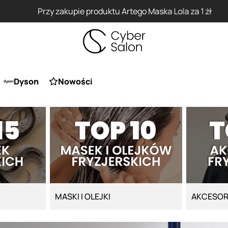
Przy zakupie produktu Artego Maska Lola za 1 żł
Dyson
Nowości
MASKI I OLEJKI
AKCESOR