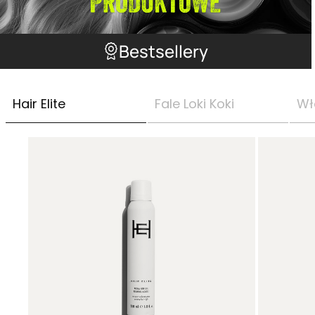
Bestsellery
Hair Elite
Fale Loki Koki
Wł