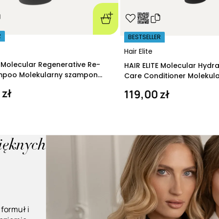
R
BESTSELLER
Hair Elite
E Molecular Regenerative Re-
HAIR ELITE Molecular Hydr
ampoo Molekularny szampon
Care Conditioner Molekul
ący 280 ml
nawilżająca 200 ml
 zł
119,00 zł
pięknych
 formuł i