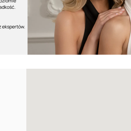
poziomie
ładkość.
z ekspertów.