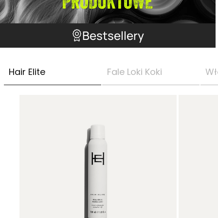
Bestsellery
Hair Elite
Fale Loki Koki
Wł