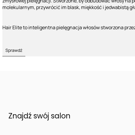
zmysłowej pielęgnacji. Stworzone, by odbudować włosy na 
molekularnym, przywrócić im blask, miękkość i jedwabistą g
Hair Elite to inteligentna pielęgnacja włosów stworzona prze
Sprawdź
Znajdź swój salon