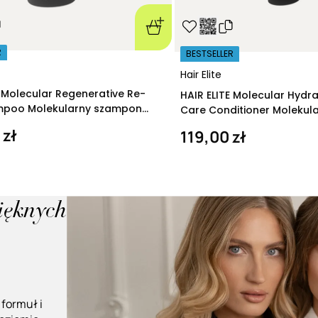
R
BESTSELLER
Hair Elite
E Molecular Regenerative Re-
HAIR ELITE Molecular Hydr
ampoo Molekularny szampon
Care Conditioner Molekul
ący 280 ml
nawilżająca 200 ml
 zł
119,00 zł
pięknych
 formuł i