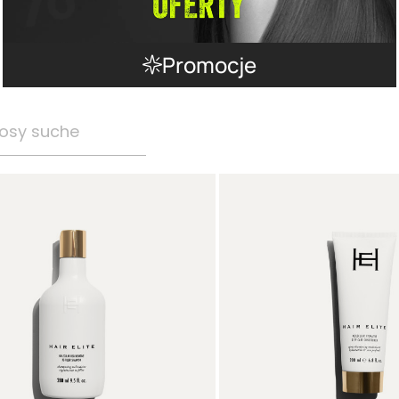
Promocje
osy suche