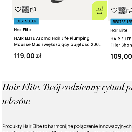
BESTSELLER
BESTSELLE
Hair Elite
Hair Elite
HAIR ELITE Aroma Hair Life Plumping
HAIR ELIT
Mousse Mus zwiększający objętość 200
Filler Sh
ml
regeneruj
119,00 zł
109,00
Hair Elite. Twój codzienny rytuał 
włosów.
Produkty Hair Elite to harmonijne połączenie innowacyjnych