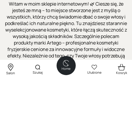
Witam w moim sklepie internetowym! 🌿 Ciesze się, że
jesteś ze mną – to miejsce stworzone jest z myślą o
wszystkich, którzy chcą świadomie dbać o swoje włosy i
podkreślać ich naturalne piękno. Tu znajdziesz starannie
wyselekcjonowane kosmetyki, które łączą skuteczność z
wysoką jakością składników. Szczególnie polecam
produkty marki Artego – profesjonalne kosmetyki
fryzjerskie cenione za innowacyjne formuły i widoczne
efekty. Niezależnie od tego, czy Twoje włosy potrzebują
nawilżenia, regeneracji czy stylizacji, Artego dostarcza
rozwiązań dopasowanych do Twoich potrzeb. Zapraszam
Home
Szukaj
Ulubione
Koszyk
Salon
do zapoznania się z ofertą i życze udanych zakupów –
Twoje włosy zasługują na to, co najlepsze! ✨ Pozdrawiam
Sebastian Jarosz