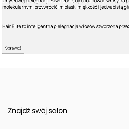
zmysłowej pielęgnacji. Stworzone, by odbudować włosy na 
molekularnym, przywrócić im blask, miękkość i jedwabistą g
Hair Elite to inteligentna pielęgnacja włosów stworzona prze
Sprawdź
Znajdź swój salon