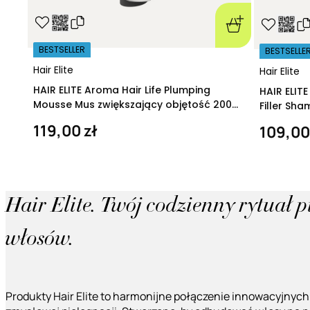
BESTSELLER
BESTSELLE
Hair Elite
Hair Elite
HAIR ELITE Aroma Hair Life Plumping
HAIR ELIT
Mousse Mus zwiększający objętość 200
Filler Sh
ml
regeneruj
119,00 zł
109,00
Hair Elite. Twój codzienny rytuał 
włosów.
Produkty Hair Elite to harmonijne połączenie innowacyjnych