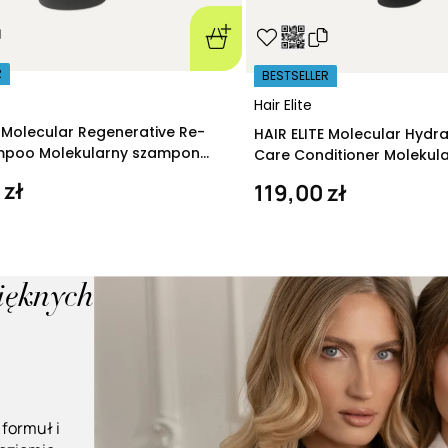
R
BESTSELLER
Hair Elite
E Molecular Regenerative Re-
HAIR ELITE Molecular Hydr
ampoo Molekularny szampon
Care Conditioner Molekul
ący 280 ml
nawilżająca 200 ml
 zł
119,00 zł
pięknych
 formuł i