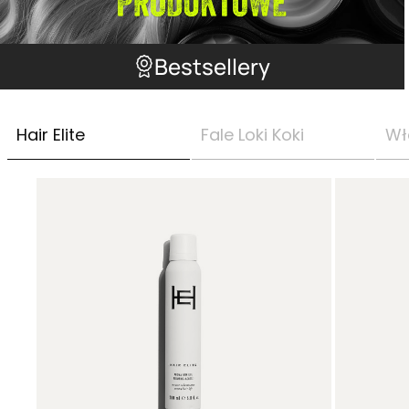
Bestsellery
Hair Elite
Fale Loki Koki
Wł