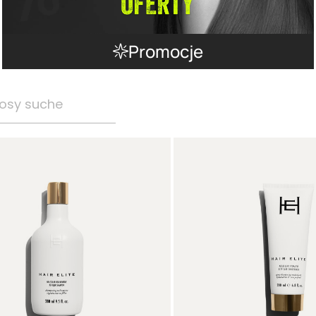
Promocje
osy suche