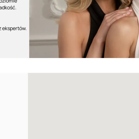
poziomie
ładkość.
z ekspertów.