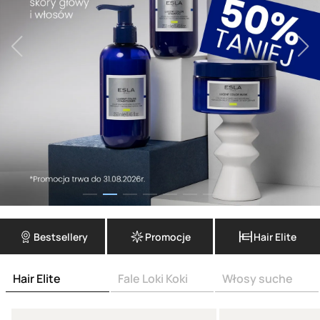
Bestsellery
Promocje
Hair Elite
Hair Elite
Fale Loki Koki
Włosy suche