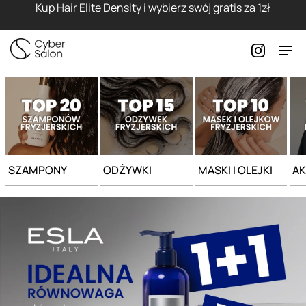
Strona główna - Cyber Salon
Kup Hair Elite Density i wybierz swój gratis za 1zł
SZAMPONY
ODŻYWKI
MASKI I OLEJKI
AK