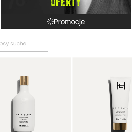
Promocje
osy suche