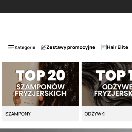
Strona główna - Cyber Salon
a 50%.
Zestawy promocyjne
Hair Elite
Kategorie
SZAMPONY
ODŻYWKI