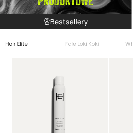
Bestsellery
Hair Elite
Fale Loki Koki
Wł