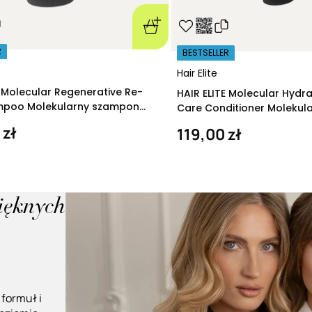
R
BESTSELLER
Hair Elite
E Molecular Regenerative Re-
HAIR ELITE Molecular Hydr
ampoo Molekularny szampon
Care Conditioner Molekul
ący 280 ml
nawilżająca 200 ml
 zł
119,00 zł
pięknych
 formuł i