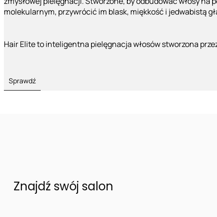
zmysłowej pielęgnacji. Stworzone, by odbudować włosy na 
molekularnym, przywrócić im blask, miękkość i jedwabistą g
Hair Elite to inteligentna pielęgnacja włosów stworzona prze
Sprawdź
Znajdź swój salon