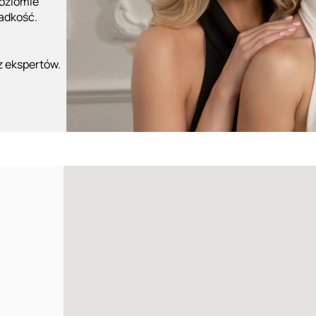
poziomie
ładkość.
z ekspertów.