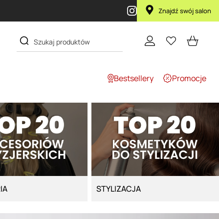
ka Lola za 1 żł
Znajdź swój salon
Bestsellery
Promocje
IA
STYLIZACJA