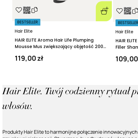
BESTSELLER
BESTSELLE
Hair Elite
Hair Elite
HAIR ELITE Aroma Hair Life Plumping
HAIR ELIT
Mousse Mus zwiększający objętość 200
Filler Sh
ml
regeneruj
119,00 zł
109,00
Hair Elite. Twój codzienny rytuał 
włosów.
Produkty Hair Elite to harmonijne połączenie innowacyjnych